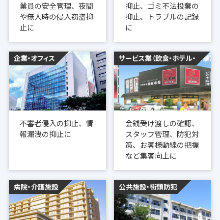
業員の安全管理、夜間
抑止、ゴミ不法投棄の
や無人時の侵入窃盗抑
抑止、トラブルの記録
止に
に
企業・オフィス
サービス業（飲食・ホテル・店舗）
不審者侵入の抑止、情
金銭受け渡しの確認、
報漏洩の抑止に
スタッフ管理、防犯対
策、お客様動線の把握
など集客向上に
病院・介護施設
公共施設・街頭防犯